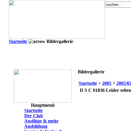
Startseite
Bildergallerie
Bildergallerie
Startseite
>
2005
>
2005/0
D S C 01836
Leider selt
Hauptmenü
Startseite
Der Club
Ausflüge & mehr
Ausbildung