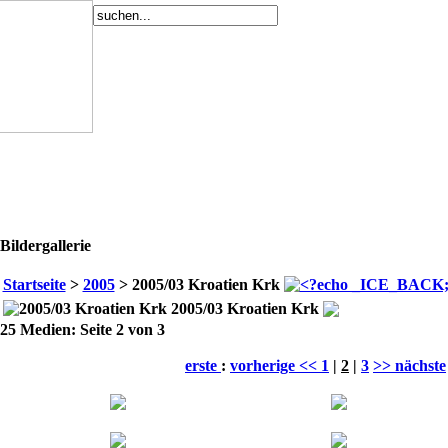
Bildergallerie
Startseite
>
2005
> 2005/03 Kroatien Krk
2005/03 Kroatien Krk
25 Medien: Seite 2 von 3
erste
:
vorherige <<
1
|
2
|
3
>> nächste