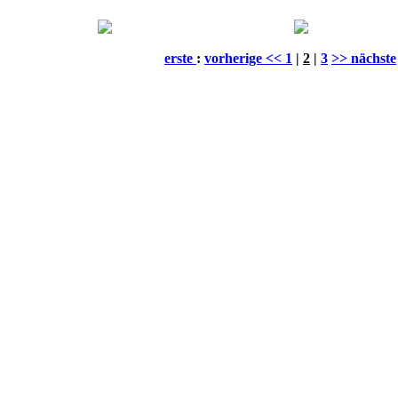
erste
:
vorherige <<
1
|
2
|
3
>> nächste