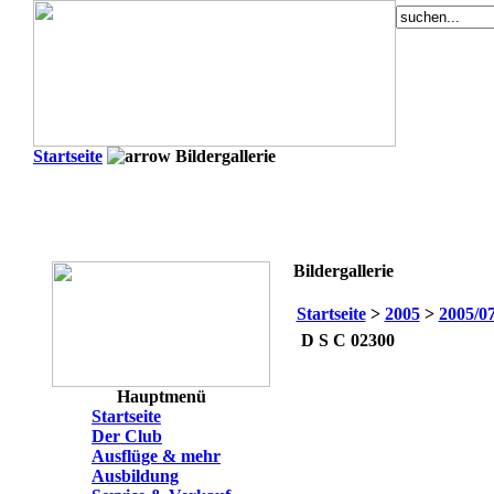
Startseite
Bildergallerie
Bildergallerie
Startseite
>
2005
>
2005/0
D S C 02300
Hauptmenü
Startseite
Der Club
Ausflüge & mehr
Ausbildung