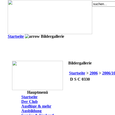
Startseite
Bildergallerie
Bildergallerie
Startseite
>
2006
>
2006/1
D S C 0330
Hauptmenü
Startseite
Der Club
Ausflüge & mehr
Ausbildung