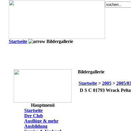
Startseite
Bildergallerie
Bildergallerie
Startseite
>
2005
>
2005/0
D S C 01793
Wrack Peltas
Hauptmenü
Startseite
Der Club
Ausflüge & mehr
Ausbildung