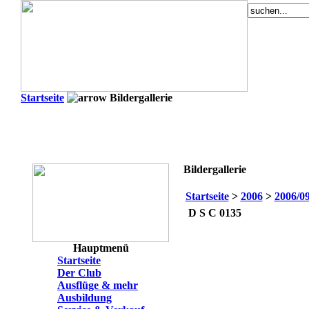
Startseite
Bildergallerie
Bildergallerie
Startseite
>
2006
>
2006/0
D S C 0135
Hauptmenü
Startseite
Der Club
Ausflüge & mehr
Ausbildung