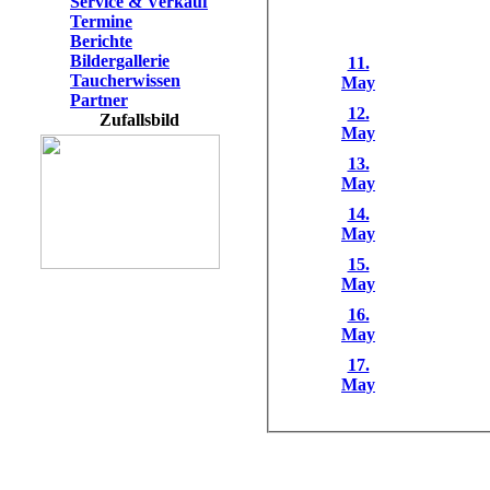
Service & Verkauf
Termine
Berichte
Bildergallerie
11.
Taucherwissen
May
Partner
12.
Zufallsbild
May
13.
May
14.
May
15.
May
16.
May
17.
May