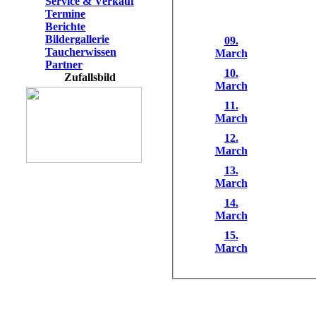
Service & Verkauf
Termine
Berichte
Bildergallerie
09.
Taucherwissen
March
Partner
10.
Zufallsbild
March
11.
March
12.
March
13.
March
14.
March
15.
March