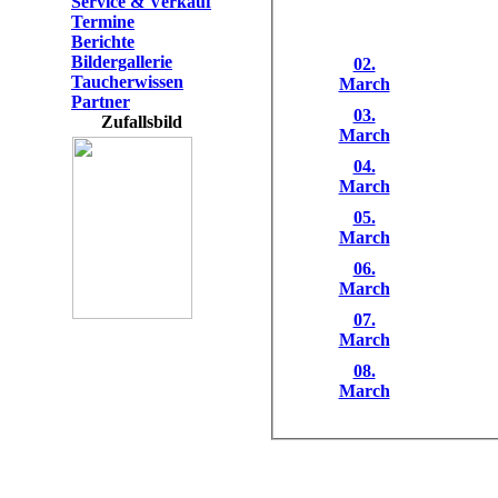
Service & Verkauf
Termine
Berichte
Bildergallerie
02.
Taucherwissen
March
Partner
03.
Zufallsbild
March
04.
March
05.
March
06.
March
07.
March
08.
March