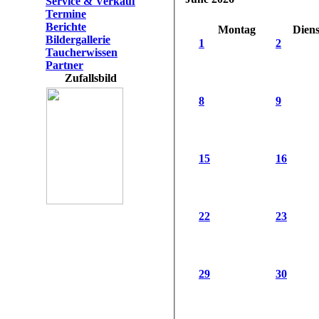
Service & Verkauf
Termine
Berichte
Montag
Diens
Bildergallerie
1
2
Taucherwissen
Partner
Zufallsbild
8
9
15
16
22
23
29
30