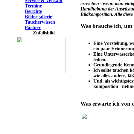
Service & Verkauf
erreichen - wenn man einig
Termine
Handhabung der Ausrüstung
Berichte
Bildkomposition. Alle diese
Bildergallerie
Taucherwissen
Was brauche ich, um 
Partner
Zufallsbild
Eine Vorstellung, w
ein paar Erinnerun
Eine Unterwasserkam
leihen.
Grundlegende Kennt
Ich sollte tauchen k
wie alles andere, läß
Und, als wichtigste
komposition - nehme
Was erwarte ich von 