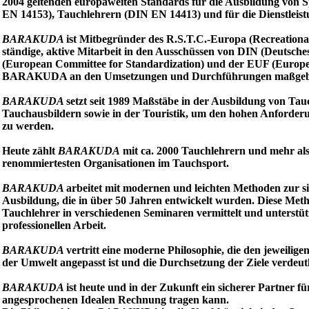
2004 geltenden europaweiten Standards für die Ausbildung von S
EN 14153), Tauchlehrern (DIN EN 14413) und für die Dienstleis
BARAKUDA
ist Mitbegründer des R.S.T.C.-Europa (Recreationa
ständige, aktive Mitarbeit in den Ausschüssen von DIN (Deutsch
(European Committee for Standardization) und der EUF (Europe
BARAKUDA an den Umsetzungen und Durchführungen maßgeblic
BARAKUDA
setzt seit 1989 Maßstäbe in der Ausbildung von Ta
Tauchausbildern sowie in der Touristik, um den hohen Anforder
zu werden.
Heute zählt
BARAKUDA
mit ca. 2000 Tauchlehrern und mehr als
renommiertesten Organisationen im Tauchsport.
BARAKUDA
arbeitet mit modernen und leichten Methoden zur s
Ausbildung, die in über 50 Jahren entwickelt wurden. Diese Met
Tauchlehrer in verschiedenen Seminaren vermittelt und unterstüt
professionellen Arbeit.
BARAKUDA
vertritt eine moderne Philosophie, die den jeweilig
der Umwelt angepasst ist und die Durchsetzung der Ziele verdeutl
BARAKUDA
ist heute und in der Zukunft ein sicherer Partner f
angesprochenen Idealen Rechnung tragen kann.