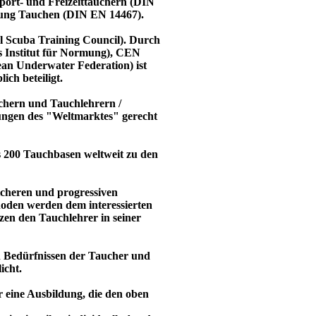
port- und Freizeittauchern (DIN
tung Tauchen (DIN EN 14467).
l Scuba Training Council). Durch
es Institut für Normung), CEN
an Underwater Federation) ist
h beteiligt.
uchern und Tauchlehrern /
ungen des "Weltmarktes" gerecht
 200 Tauchbasen weltweit zu den
icheren und progressiven
hoden werden dem interessierten
zen den Tauchlehrer in seiner
en Bedürfnissen der Taucher und
icht.
ür eine Ausbildung, die den oben