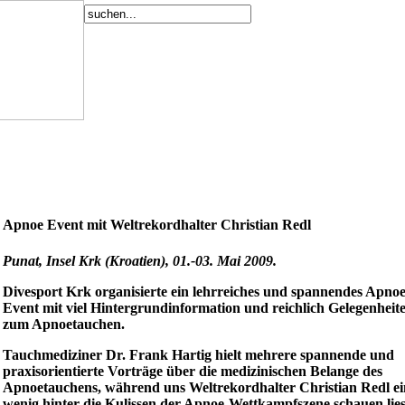
Apnoe Event mit Weltrekordhalter Christian Redl
Punat, Insel Krk (Kroatien), 01.-03. Mai 2009.
Divesport Krk organisierte ein lehrreiches und spannendes Apno
Event mit viel Hintergrundinformation und reichlich Gelegenheit
zum Apnoetauchen.
Tauchmediziner Dr. Frank Hartig hielt mehrere spannende und
praxisorientierte Vorträge über die medizinischen Belange des
Apnoetauchens, während uns Weltrekordhalter Christian Redl ei
wenig hinter die Kulissen der Apnoe-Wettkampfszene schauen lies