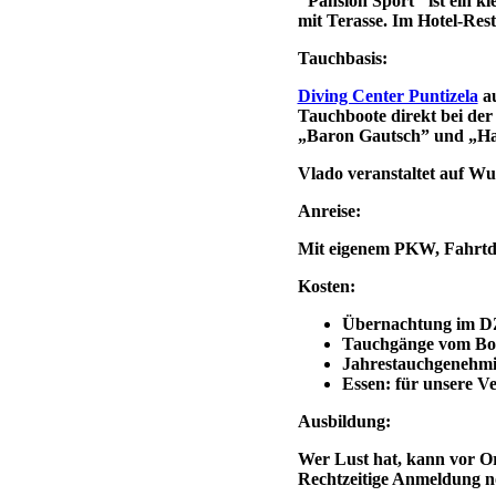
"Pansion Sport" ist ein kl
mit Terasse. Im Hotel-Rest
Tauchbasis:
Diving Center Puntizela
au
Tauchboote direkt bei der
„Baron Gautsch” und „Ha
Vlado veranstaltet auf Wun
Anreise:
Mit eigenem PKW, Fahrtda
Kosten:
Übernachtung im DZ
Tauchgänge vom Boot
Jahrestauchgenehmig
Essen: für unsere Ve
Ausbildung:
Wer Lust hat, kann vor O
Rechtzeitige Anmeldung n