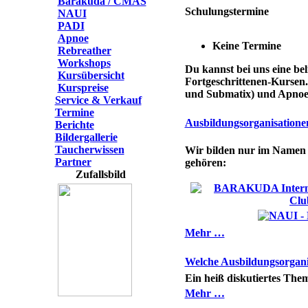
Barakuda / CMAS
Schulungstermine
NAUI
PADI
Apnoe
Keine Termine
Rebreather
Workshops
Du kannst bei uns eine be
Kursübersicht
Fortgeschrittenen-Kursen.
Kurspreise
und Submatix) und Apnoe
Service & Verkauf
Termine
Ausbildungsorganisatione
Berichte
Bildergallerie
Taucherwissen
Wir bilden nur im Namen 
Partner
gehören:
Zufallsbild
Mehr …
Welche Ausbildungsorganisa
Ein heiß diskutiertes Them
Mehr …